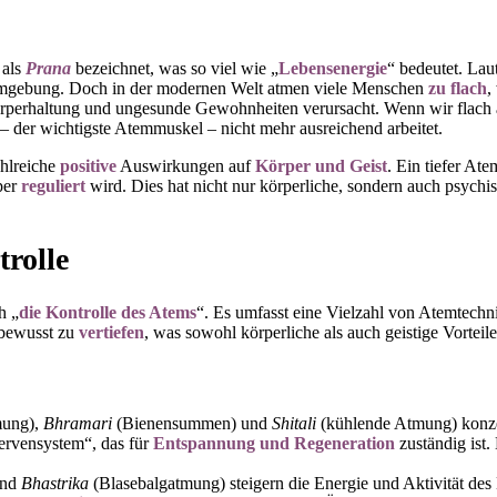
 als
Prana
bezeichnet, was so viel wie „
Lebensenergie
“ bedeutet. Lau
Umgebung. Doch in der modernen Welt atmen viele Menschen
zu flach
,
örperhaltung und ungesunde Gewohnheiten verursacht. Wenn wir flach
– der wichtigste Atemmuskel – nicht mehr ausreichend arbeitet.
ahlreiche
positive
Auswirkungen auf
Körper und Geist
. Ein tiefer At
per
reguliert
wird. Dies hat nicht nur körperliche, sondern auch psychi
rolle
h „
die Kontrolle des Atems
“. Es umfasst eine Vielzahl von Atemtechn
 bewusst zu
vertiefen
, was sowohl körperliche als auch geistige Vorteile
mung),
Bhramari
(Bienensummen) und
Shitali
(kühlende Atmung) konze
rvensystem“, das für
Entspannung und Regeneration
zuständig ist
und
Bhastrika
(Blasebalgatmung) steigern die Energie und Aktivität de