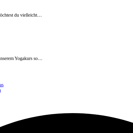
öchtest du vielleicht…
n unserem Yogakurs so…
as
n