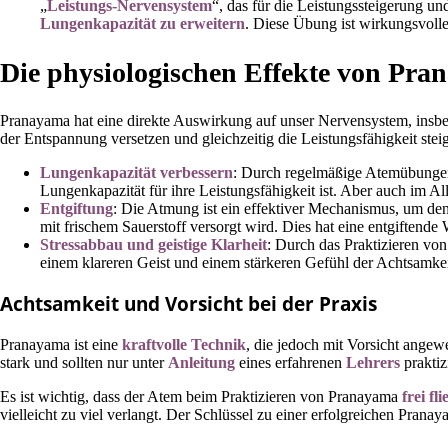
„
Leistungs-Nervensystem
“, das für die Leistungssteigerung un
Lungenkapazität zu erweitern
. Diese Übung ist wirkungsvolle
Die physiologischen Effekte von Pr
Pranayama hat eine direkte Auswirkung auf unser Nervensystem, insb
der Entspannung versetzen und gleichzeitig die Leistungsfähigkeit stei
Lungenkapazität verbessern
: Durch regelmäßige Atemübungen w
Lungenkapazität für ihre Leistungsfähigkeit ist. Aber auch im A
Entgiftung
: Die Atmung ist ein effektiver Mechanismus, um de
mit frischem Sauerstoff versorgt wird. Dies hat eine entgiften
Stressabbau und geistige Klarheit
: Durch das Praktizieren vo
einem klareren Geist und einem stärkeren Gefühl der Achtsamke
Achtsamkeit und Vorsicht bei der Praxis
Pranayama ist eine
kraftvolle Technik
, die jedoch mit Vorsicht ange
stark und sollten nur unter
Anleitung
eines erfahrenen
Lehrers
prakti
Es ist wichtig, dass der Atem beim Praktizieren von Pranayama
frei fli
vielleicht zu viel verlangt. Der Schlüssel zu einer erfolgreichen Pranay