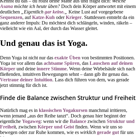
Kennst du das – du rollst deine Matte aus und fragst dich:
Welche
Asana
möchte ich heute üben?
Doch dein Körper antwortet mit einem
deutlichen
„Eigentlich
gar keine.
„
Keine Lust auf vorgegebene
Sequenzen
, auf
Katze-Kuh
oder
Krieger
. Stattdessen entsteht da ein
ganz anderer Impuls: Du möchtest dich schlängeln, winden, räkeln –
vielleicht wie ein Aal, der durch das Wasser gleitet.
Und genau das ist Yoga.
Denn Yoga ist nicht nur das
exakte Üben
von bestimmten Positionen.
Yoga ist vor allem das
achtsame Spüren
, das
Lauschen auf deinen
Körper
und deine
innere Stimme
. Wenn deine Wirbelsäule sich nach
fließenden, intuitiven Bewegungen sehnt – dann gib ihr genau das.
Vertraue deiner Intuition
. Lass dich führen von dem, was gerade
jetzt stimmig für dich ist.
Finde die Balance zwischen Struktur und Freiheit
Natürlich mag es in
klassischen Yogakursen
manchmal irritieren,
wenn jemand „aus der Reihe tanzt“. Doch genau hier beginnt der
eigentliche
Yogaweg
: wenn wir die
Balance
zwischen
Struktur und
Freihei
t, zwischen
Körper und Geist
finden. Wenn wir uns so
bewegen oder zur Ruhe kommen, wie es
wirklich
gerade gut
für uns