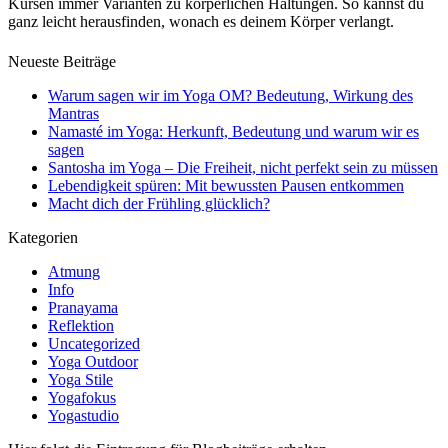
Kursen immer Varianten zu körperlichen Haltungen. So kannst du
ganz leicht herausfinden, wonach es deinem Körper verlangt.
Neueste Beiträge
Warum sagen wir im Yoga OM? Bedeutung, Wirkung des
Mantras
Namasté im Yoga: Herkunft, Bedeutung und warum wir es
sagen
Santosha im Yoga – Die Freiheit, nicht perfekt sein zu müssen
Lebendigkeit spüren: Mit bewussten Pausen entkommen
Macht dich der Frühling glücklich?
Kategorien
Atmung
Info
Pranayama
Reflektion
Uncategorized
Yoga Outdoor
Yoga Stile
Yogafokus
Yogastudio