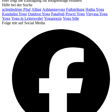
Hier folgt die Eintragung für Blogbeiträge erhalten
Hilfe bei der Suche
achtgliedrige Pfad
Alltag
Ashtangayoga
Fußstellung
Hatha Yoga
Kundalini Yoga
Outdoor Yoga
Patañjali
Power Yoga
Vinyasa Yoga
Yoga
Yoga in Leinsweiler
Yogapraxis
Yoga Stile
Folge mir auf Social Media